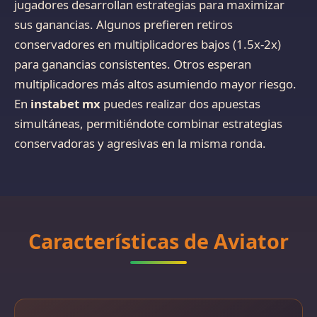
jugadores desarrollan estrategias para maximizar
sus ganancias. Algunos prefieren retiros
conservadores en multiplicadores bajos (1.5x-2x)
para ganancias consistentes. Otros esperan
multiplicadores más altos asumiendo mayor riesgo.
En
instabet mx
puedes realizar dos apuestas
simultáneas, permitiéndote combinar estrategias
conservadoras y agresivas en la misma ronda.
Características de Aviator