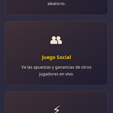
aleatorio.
👥
Juego Social
Ve las apuestas y ganancias de otros
jugadores en vivo.
⚡